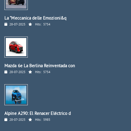
La "Meccanica delle Emozioni&q
28-07-2025
Hits:
5754
Mazda 6e La Berlina Reinventada con
28-07-2025
Hits:
5754
Alpine A290: El Renacer Eléctrico d
28-07-2025
Hits:
5985