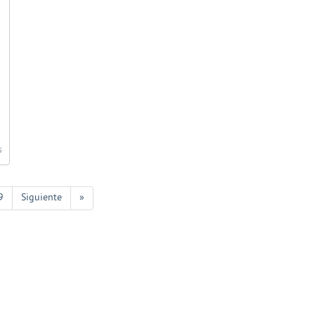
s
9
Siguiente
»