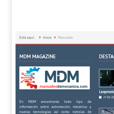
Está aquí:
Inicio
Manuales
MDM MAGAZINE
DESTA
Leapmoto
27-08-2
En MDM encontrarás todo tipo de
información sobre automoción, mecánica y
nuevas tecnologías así como noticias de