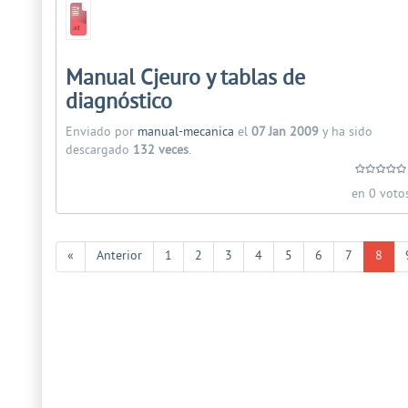
Manual Cjeuro y tablas de
diagnóstico
Enviado por
manual-mecanica
el
07 Jan 2009
y ha sido
descargado
132 veces
.
en 0 voto
«
Anterior
1
2
3
4
5
6
7
8