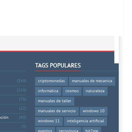
TAGS POPULARES
(349)
criptomonedas
manuales de mecanica
(114)
informática
cosmos
naturaleza
(76)
manuales de taller
(22)
manuales de servicio
windows 10
oción
(43)
windows 11
inteligencia artificial
(3)
eventos
tecnología
bit2me