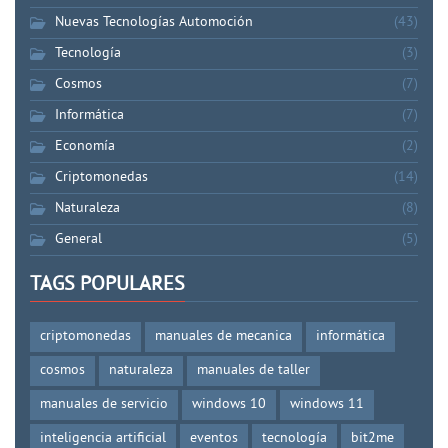
Nuevas Tecnologías Automoción
(43)
Tecnología
(3)
Cosmos
(7)
Informática
(7)
Economía
(2)
Criptomonedas
(14)
Naturaleza
(8)
General
(5)
TAGS POPULARES
criptomonedas
manuales de mecanica
informática
cosmos
naturaleza
manuales de taller
manuales de servicio
windows 10
windows 11
inteligencia artificial
eventos
tecnología
bit2me