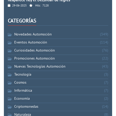
Reaparece hoy el DeLorean de regres
29-06-2025
Hits:
7128
CATEGORÍAS
Novedades Automoción
(349)
Eventos Automoción
(114)
Curiosidades Automoción
(76)
Promociones Automoción
(22)
Nuevas Tecnologías Automoción
(43)
Tecnología
(3)
Cosmos
(7)
Informática
(7)
Economía
(2)
Criptomonedas
(14)
Naturaleza
(8)