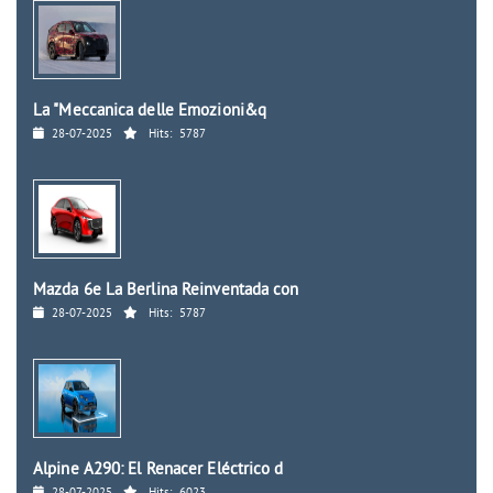
La "Meccanica delle Emozioni&q
28-07-2025
Hits:
5787
Mazda 6e La Berlina Reinventada con
28-07-2025
Hits:
5787
Alpine A290: El Renacer Eléctrico d
28-07-2025
Hits:
6023