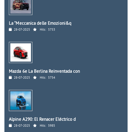
La "Meccanica delle Emozioni&q
28-07-2025
Hits:
5753
Mazda 6e La Berlina Reinventada con
28-07-2025
Hits:
5754
Alpine A290: El Renacer Eléctrico d
28-07-2025
Hits:
5985