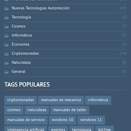
Nuevas Tecnologías Automoción
(43)
Tecnología
(3)
Cosmos
(7)
Informática
(7)
Economía
(2)
Criptomonedas
(14)
Naturaleza
(8)
General
(5)
TAGS POPULARES
criptomonedas
manuales de mecanica
informática
cosmos
naturaleza
manuales de taller
manuales de servicio
windows 10
windows 11
inteligencia artificial
eventos
tecnología
bit2me