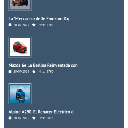
La "Meccanica delle Emozioni&q
28-07-2025
Hits:
5788
Mazda 6e La Berlina Reinventada con
28-07-2025
Hits:
5790
Alpine A290: El Renacer Eléctrico d
28-07-2025
Hits:
6023