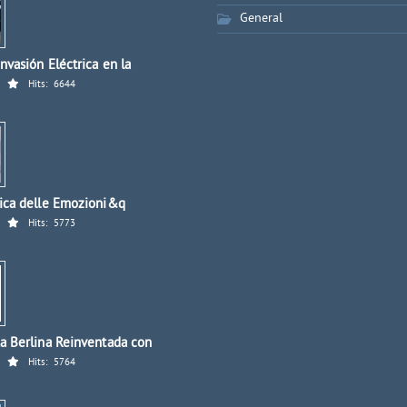
General
nvasión Eléctrica en la
Hits:
6644
ica delle Emozioni&q
Hits:
5773
a Berlina Reinventada con
Hits:
5764