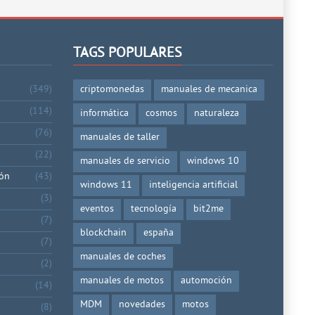
TAGS POPULARES
(349)
criptomonedas
manuales de mecanica
(114)
informática
cosmos
naturaleza
(76)
manuales de taller
(22)
manuales de servicio
windows 10
ión
(43)
windows 11
inteligencia artificial
(3)
eventos
tecnología
bit2me
(7)
blockchain
españa
(7)
manuales de coches
(2)
manuales de motos
automoción
(14)
MDM
novedades
motos
(8)