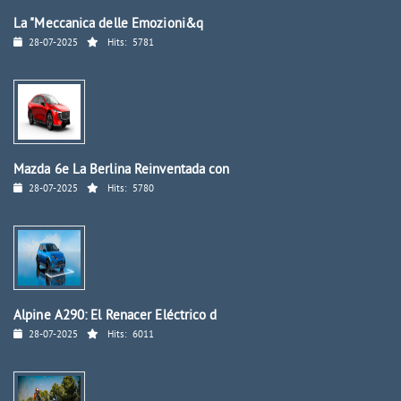
La "Meccanica delle Emozioni&q
28-07-2025
Hits:
5781
Mazda 6e La Berlina Reinventada con
28-07-2025
Hits:
5780
Alpine A290: El Renacer Eléctrico d
28-07-2025
Hits:
6011