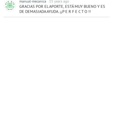
manual-mecanica
15 years ago
GRACIAS POR EL APORTE, ESTÁ MUY BUENO Y ES
DE DEMASIADA AYUDA. ¡¡P E R F E C T O !!