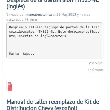
Despiece de la transmisión TH325 4L
(inglés)
Enviado por
manual-mecanica
el
22 May 2013
y ha sido
descargado
49 veces
.
Despice o cat&aacute;logo de partes de la tran
smisi&oacute;n TH325 4L. Este despiece est&aac
ute; escrito en ingl&eacute;s. 

Marta: &qu...
en 0 votos
Manual de taller reemplazo de Kit de
Distribucion Chevy (español)