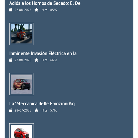
Adiós a los Hornos de Secado: El De
27-08-2025
Hits:
8597
Inminente Invasión Eléctrica en la
27-08-2025
Hits:
6631
La "Meccanica delle Emozioni&q
28-07-2025
Hits:
5763