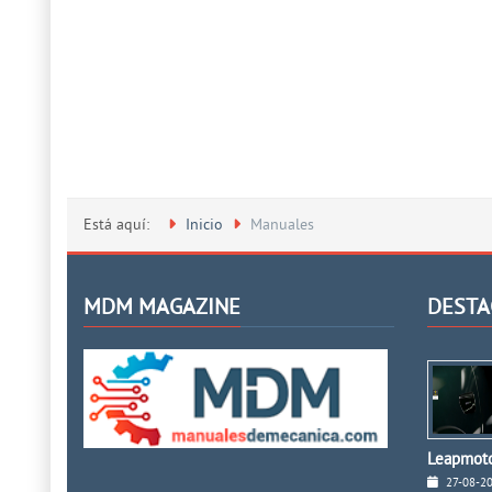
Está aquí:
Inicio
Manuales
MDM MAGAZINE
DESTA
Leapmoto
27-08-2