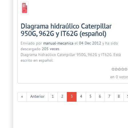
Diagrama hidraúlico Caterpillar
950G, 962G y IT62G (español)
Enviado por
manual-mecanica
el
04 Dec 2012
y ha sido
descargado
205 veces
.
Diagrama hidraúlico Caterpillar 950G, 962G y IT62G. Está
escrito en español.
en 0 voto
«
Anterior
1
2
3
4
5
6
7
8