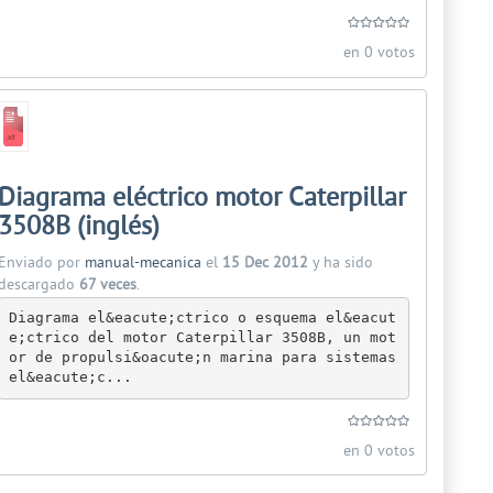
en 0 votos
Diagrama eléctrico motor Caterpillar
3508B (inglés)
Enviado por
manual-mecanica
el
15 Dec 2012
y ha sido
descargado
67 veces
.
Diagrama el&eacute;ctrico o esquema el&eacut
e;ctrico del motor Caterpillar 3508B, un mot
or de propulsi&oacute;n marina para sistemas 
el&eacute;c...
en 0 votos