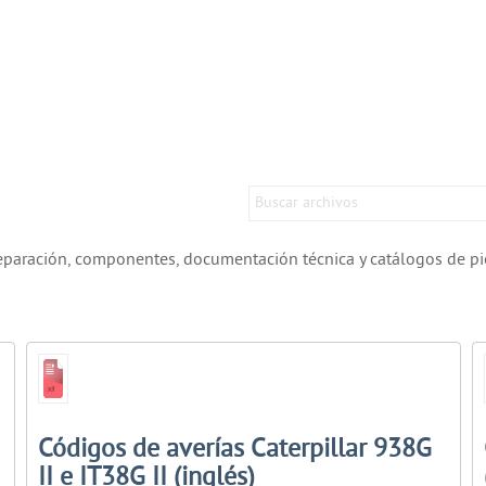
eparación, componentes, documentación técnica y catálogos de piez
Códigos de averías Caterpillar 938G
II e IT38G II (inglés)