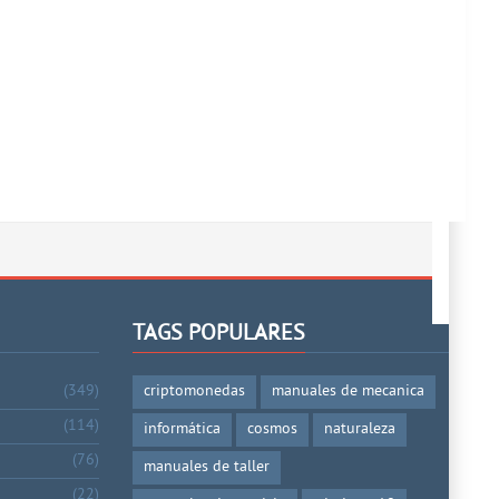
TAGS POPULARES
(349)
criptomonedas
manuales de mecanica
(114)
informática
cosmos
naturaleza
(76)
manuales de taller
(22)