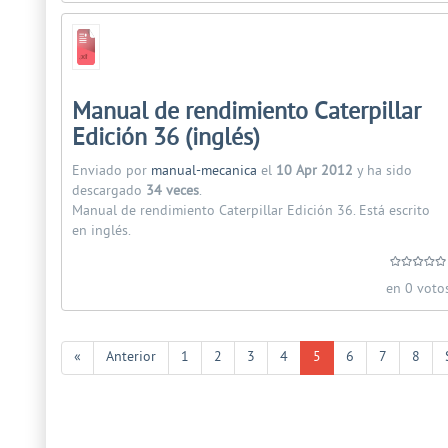
Manual de rendimiento Caterpillar
Edición 36 (inglés)
Enviado por
manual-mecanica
el
10 Apr 2012
y ha sido
descargado
34 veces
.
Manual de rendimiento Caterpillar Edición 36. Está escrito
en inglés.
en 0 voto
«
Anterior
1
2
3
4
5
6
7
8