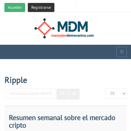
Acceder
Registrarse
Ripple
Introduzca
Cantidad
parte
del
título
Resumen semanal sobre el mercado
cripto