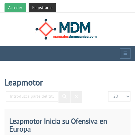
Acceder
Registrarse
Leapmotor
Introduzca
Cantidad
parte
del
título
Leapmotor Inicia su Ofensiva en
Europa