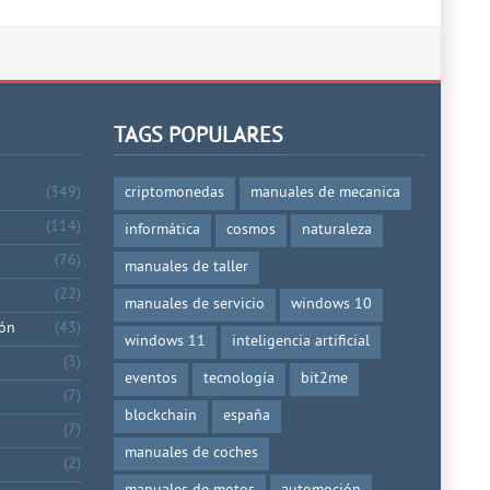
TAGS POPULARES
(349)
criptomonedas
manuales de mecanica
(114)
informática
cosmos
naturaleza
(76)
manuales de taller
(22)
manuales de servicio
windows 10
ión
(43)
windows 11
inteligencia artificial
(3)
eventos
tecnología
bit2me
(7)
blockchain
españa
(7)
manuales de coches
(2)