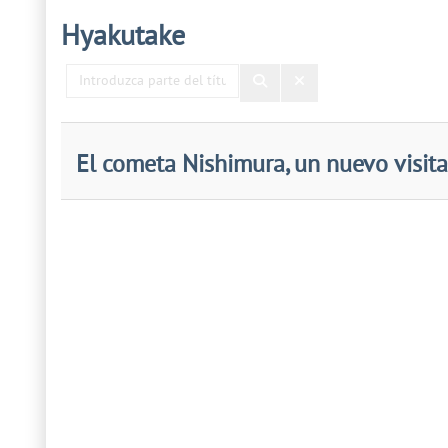
Hyakutake
Introduzca
parte
del
título
El cometa Nishimura, un nuevo visita