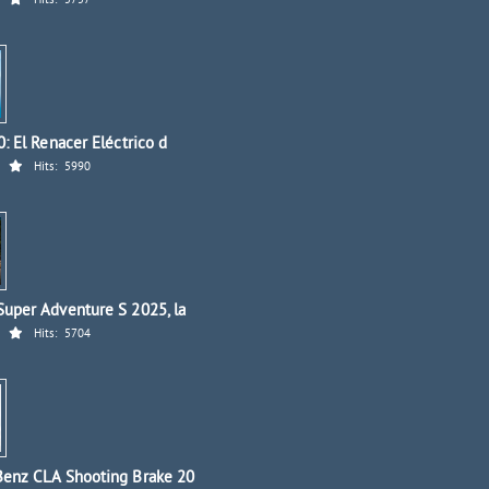
Hits:
5757
: El Renacer Eléctrico d
Hits:
5990
uper Adventure S 2025, la
Hits:
5704
enz CLA Shooting Brake 20