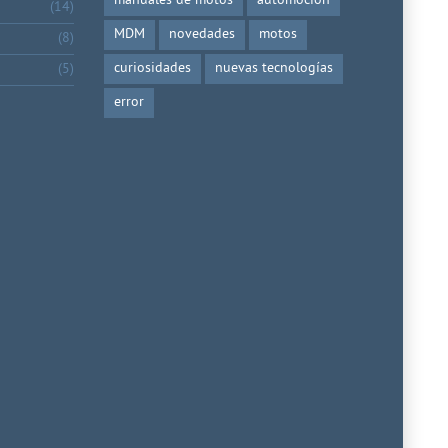
manuales de motos
automoción
(14)
MDM
novedades
motos
(8)
curiosidades
nuevas tecnologías
(5)
error