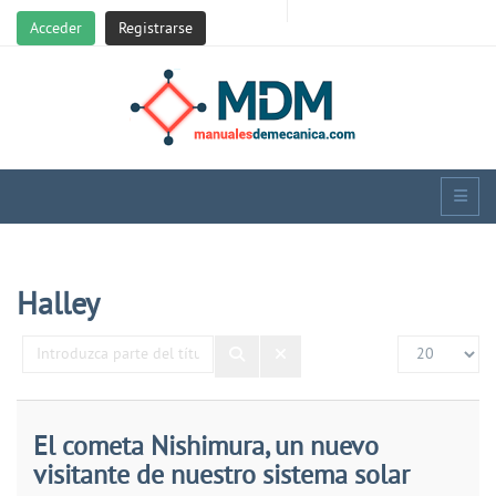
Acceder
Registrarse
Halley
Introduzca
Cantidad
parte
del
título
El cometa Nishimura, un nuevo
visitante de nuestro sistema solar