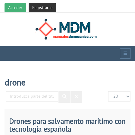
Acceder
Registrarse
drone
Introduzca
Cantidad
parte
del
título
Drones para salvamento marítimo con
tecnología española