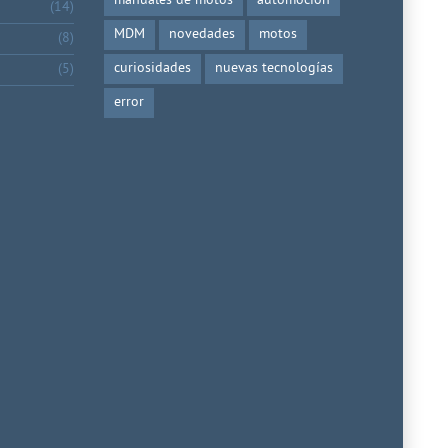
manuales de motos
automoción
(14)
MDM
novedades
motos
(8)
curiosidades
nuevas tecnologías
(5)
error