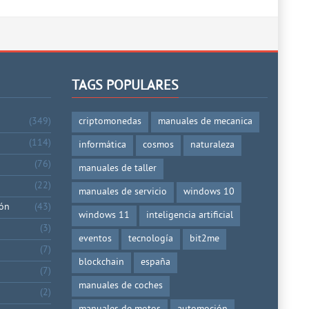
TAGS POPULARES
(349)
criptomonedas
manuales de mecanica
(114)
informática
cosmos
naturaleza
(76)
manuales de taller
(22)
manuales de servicio
windows 10
ión
(43)
windows 11
inteligencia artificial
(3)
eventos
tecnología
bit2me
(7)
blockchain
españa
(7)
manuales de coches
(2)