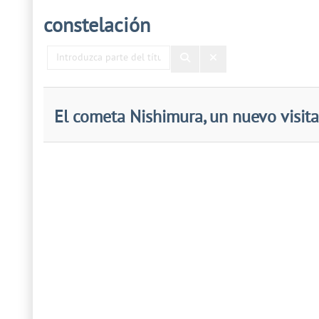
constelación
Introduzca
parte
del
título
El cometa Nishimura, un nuevo visita