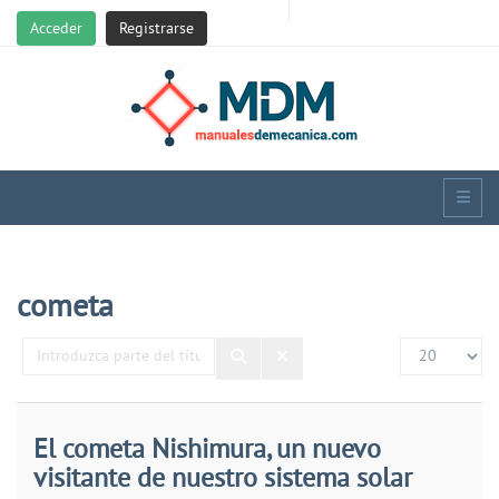
Acceder
Registrarse
cometa
Introduzca
Cantidad
parte
del
título
El cometa Nishimura, un nuevo
visitante de nuestro sistema solar