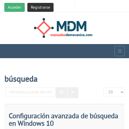
Acceder
Registrarse
búsqueda
Introduzca
Cantidad
parte
del
título
Configuración avanzada de búsqueda
en Windows 10