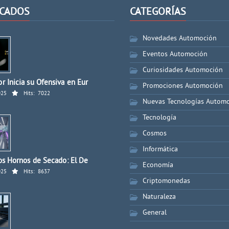
CADOS
CATEGORÍAS
Novedades Automoción
Eventos Automoción
Curiosidades Automoción
r Inicia su Ofensiva en Eur
Promociones Automoción
025
Hits:
7022
Nuevas Tecnologías Autom
Tecnología
Cosmos
Informática
los Hornos de Secado: El De
Economía
025
Hits:
8637
Criptomonedas
Naturaleza
General