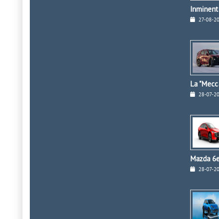
Inminente
27-08-2
La "Mecc
28-07-2
Mazda 6e
28-07-2