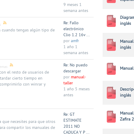
9 meses 1
semana antes
Diagram
Re: Fallo
inglés
s
electrónico
os cuando tengas algún tipo de
Clio 1.2 16v ...
por
amfr
Manual 
1 año 1
inglés
semana antes
Re: No puedo
temas
Manual 
descargar
con el resto de usuarios de
por
manual-
tardar cierto tiempo en
taller
comprimirlo con winrar y
1 año 5 meses
Descrip
antes
inglés
Manual
Re: GT
Zafira 
ESTIMATE
a que necesites para que otros
2011 NO
ara compartir los manuales de
CADUCA Y P ...