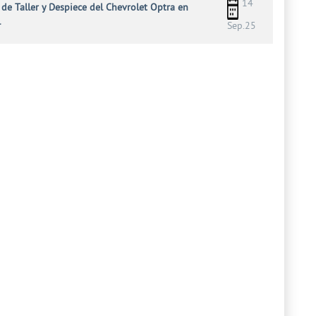
14
de Taller y Despiece del Chevrolet Optra en
l
Sep.25