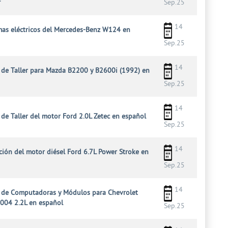
Sep.25
14
as eléctricos del Mercedes-Benz W124 en
Sep.25
14
de Taller para Mazda B2200 y B2600i (1992) en
Sep.25
14
de Taller del motor Ford 2.0L Zetec en español
Sep.25
14
ción del motor diésel Ford 6.7L Power Stroke en
Sep.25
14
 de Computadoras y Módulos para Chevrolet
2004 2.2L en español
Sep.25