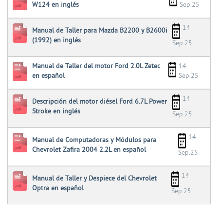
W124 en inglés
Sep.25
14
Manual de Taller para Mazda B2200 y B2600i
(1992) en inglés
Sep.25
Manual de Taller del motor Ford 2.0L Zetec
14
en español
Sep.25
14
Descripción del motor diésel Ford 6.7L Power
Stroke en inglés
Sep.25
14
Manual de Computadoras y Módulos para
Chevrolet Zafira 2004 2.2L en español
Sep.25
14
Manual de Taller y Despiece del Chevrolet
Optra en español
Sep.25