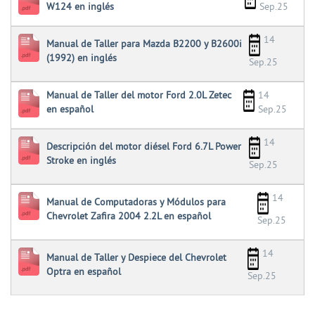
W124 en inglés
Sep.25
14
Manual de Taller para Mazda B2200 y B2600i
(1992) en inglés
Sep.25
Manual de Taller del motor Ford 2.0L Zetec
14
en español
Sep.25
14
Descripción del motor diésel Ford 6.7L Power
Stroke en inglés
Sep.25
14
Manual de Computadoras y Módulos para
Chevrolet Zafira 2004 2.2L en español
Sep.25
14
Manual de Taller y Despiece del Chevrolet
Optra en español
Sep.25